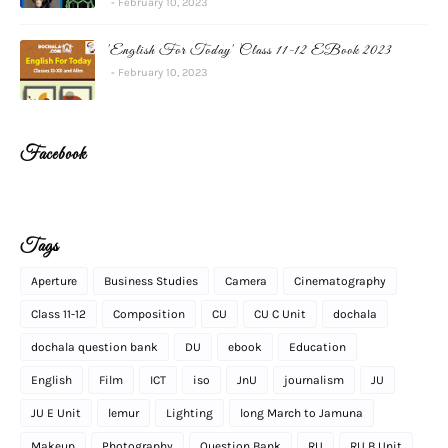
February 10, 2023
'English For Today' Class 11-12 EBook 2023
February 10, 2023
Facebook
Tags
Aperture
Business Studies
Camera
Cinematography
Class 11-12
Composition
CU
CU C Unit
dochala
dochala question bank
DU
ebook
Education
English
Film
ICT
iso
JnU
journalism
JU
JU E Unit
lemur
Lighting
long March to Jamuna
Makeup
Photography
Question Bank
RU
RU B Unit