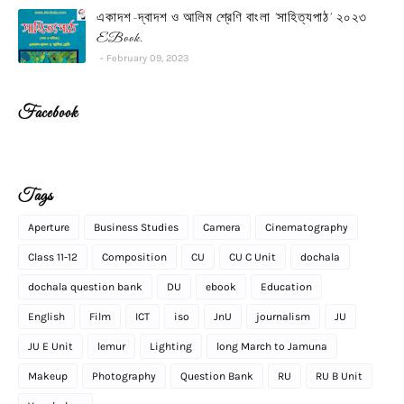
একাদশ-দ্বাদশ ও আলিম শ্রেণি বাংলা 'সাহিত্যপাঠ' ২০২৩
EBook.
February 09, 2023
Facebook
Tags
Aperture
Business Studies
Camera
Cinematography
Class 11-12
Composition
CU
CU C Unit
dochala
dochala question bank
DU
ebook
Education
English
Film
ICT
iso
JnU
journalism
JU
JU E Unit
lemur
Lighting
long March to Jamuna
Makeup
Photography
Question Bank
RU
RU B Unit