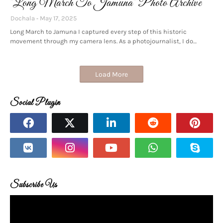
"Long March To Jamuna" Photo Archive
Dochala
May 17, 2025
Long March to Jamuna I captured every step of this historic
movement through my camera lens. As a photojournalist, I do…
Load More
Social Plugin
Subscribe Us