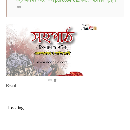
পর্যন্ত সকল বই পড়তে অথবা pdf download করতে পারবেন বিনামূল্যে।
সহপাঠ
Read: