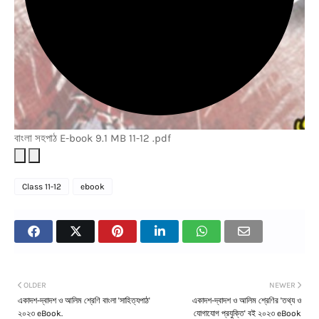
বাংলা সহপাঠ
E-book
9.1 MB
11-12
.pdf
Class 11-12
ebook
OLDER
NEWER
একাদশ-দ্বাদশ ও আলিম শ্রেণি বাংলা 'সাহিত্যপাঠ'
একাদশ-দ্বাদশ ও আলিম শ্রেণির 'তথ্য ও
২০২৩ eBook.
যোগাযোগ প্রযুক্তি' বই ২০২৩ eBook