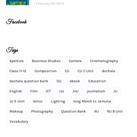
February 09, 2023
Facebook
Tags
Aperture
Business Studies
Camera
Cinematography
Class 11-12
Composition
CU
CU C Unit
dochala
dochala question bank
DU
ebook
Education
English
Film
ICT
iso
JnU
journalism
JU
JU E Unit
lemur
Lighting
long March to Jamuna
Makeup
Photography
Question Bank
RU
RU B Unit
Vocabulary