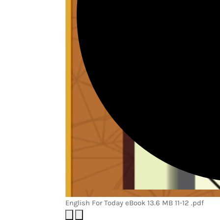
English For Today
eBook
13.6 MB
11-12
.pdf