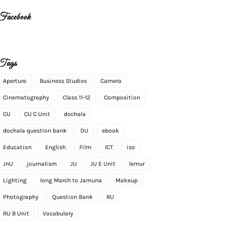
Facebook
Tags
Aperture
Business Studies
Camera
Cinematography
Class 11-12
Composition
CU
CU C Unit
dochala
dochala question bank
DU
ebook
Education
English
Film
ICT
iso
JnU
journalism
JU
JU E Unit
lemur
Lighting
long March to Jamuna
Makeup
Photography
Question Bank
RU
RU B Unit
Vocabulary