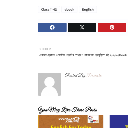
Class 11-12
ebook
English
OLDER
একাদশ-দ্বাদশ ও আলিম শ্রেণির 'তথ্য ও যোগাযোগ প্রযুক্তি' বই ২০২৩ eBook
Posted By
Dochala
You May Like These Posts