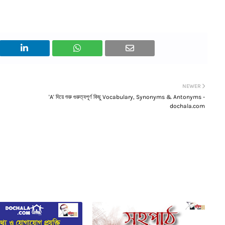
NEWER
'A' দিয়ে শুরু গুরুত্বপূর্ণ কিছু Vocabulary, Synonyms & Antonyms -
dochala.com